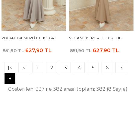
VOLANLI KEMERLI ETEK - GRI
VOLANLI KEMERLI ETEK - BEJ
627,90 TL
627,90 TL
851,90 TL
851,90 TL
|<
<
1
2
3
4
5
6
7
8
Gösterilen: 337 ile 382 arası, toplam: 382 (8 Sayfa)