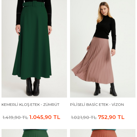
KEMERLI KLOŞ ETEK - ZÜMRÜT
PILISELI BASIC ETEK - VIZON
1.045,90 TL
752,90 TL
1.419,90 TL
1.021,90 TL