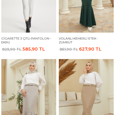
CIGARETTE 3 ÇITLI PANTOLON -
VOLANLI KEMERLI ETEK -
EKRU
ZÜMRÜT
585,90 TL
627,90 TL
825,90 TL
851,90 TL