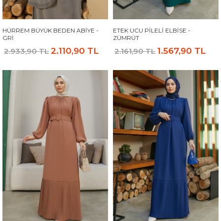
HÜRREM BÜYÜK BEDEN ABIYE -
ETEK UCU PILELI ELBISE -
GRI
ZÜMRÜT
2.110,90 TL
1.567,90 TL
2.933,90 TL
2.161,90 TL