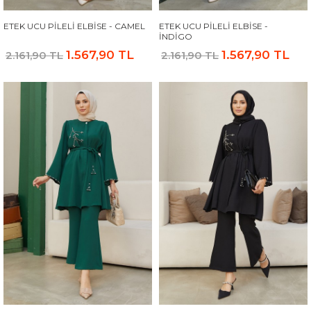
ETEK UCU PILELI ELBISE - CAMEL
ETEK UCU PILELI ELBISE -
İNDIGO
1.567,90 TL
1.567,90 TL
2.161,90 TL
2.161,90 TL