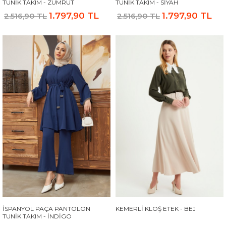
TUNIK TAKIM - ZÜMRÜT
TUNIK TAKIM - SIYAH
1.797,90 TL
1.797,90 TL
2.516,90 TL
2.516,90 TL
İSPANYOL PAÇA PANTOLON
KEMERLI KLOŞ ETEK - BEJ
TUNIK TAKIM - İNDIGO