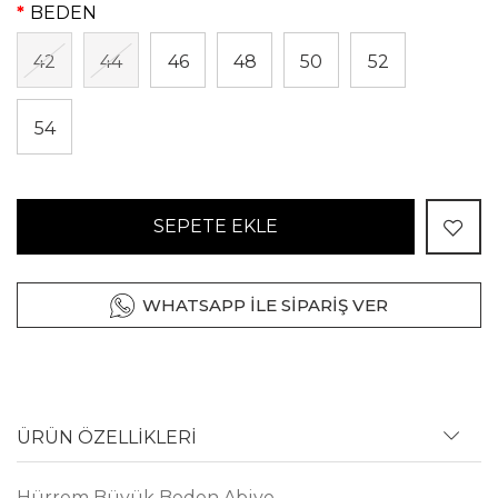
BEDEN
42
44
46
48
50
52
54
SEPETE EKLE
WHATSAPP İLE SİPARİŞ VER
ÜRÜN ÖZELLİKLERİ
Hürrem Büyük Beden Abiye