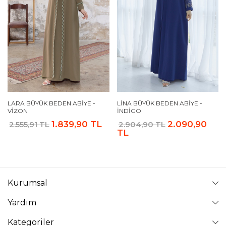
LARA BÜYÜK BEDEN ABIYE -
LINA BÜYÜK BEDEN ABIYE -
VIZON
İNDIGO
1.839,90 TL
2.090,90
2.555,91 TL
2.904,90 TL
TL
Kurumsal
Yardım
Kategoriler