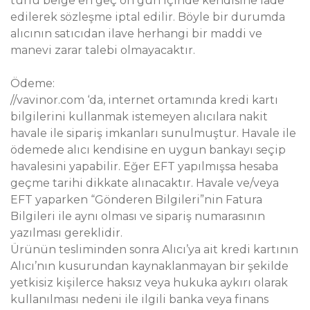
türlü belge en geç on gün içinde kendisine iade
edilerek sözleşme iptal edilir. Böyle bir durumda
alıcının satıcıdan ilave herhangi bir maddi ve
manevi zarar talebi olmayacaktır.
Ödeme:
//vavinor.com ‘da, internet ortamında kredi kartı
bilgilerini kullanmak istemeyen alıcılara nakit
havale ile sipariş imkanları sunulmuştur. Havale ile
ödemede alıcı kendisine en uygun bankayı seçip
havalesini yapabilir. Eğer EFT yapılmışsa hesaba
geçme tarihi dikkate alınacaktır. Havale ve/veya
EFT yaparken “Gönderen Bilgileri”nin Fatura
Bilgileri ile aynı olması ve sipariş numarasının
yazılması gereklidir.
Ürünün tesliminden sonra Alıcı’ya ait kredi kartının
Alıcı’nın kusurundan kaynaklanmayan bir şekilde
yetkisiz kişilerce haksız veya hukuka aykırı olarak
kullanılması nedeni ile ilgili banka veya finans