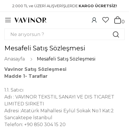
2.000 TL ve ÜZERİ ALIŞVERİŞLERDE
KARGO ÜCRETSİZ!
0
Mesafeli Satış Sözleşmesi
Anasayfa
Mesafeli Satış Sözleşmesi
Vavinor Satış Sözleşmesi
Madde 1- Taraflar
1.1. Satıcı
Adı : VAVINOR TEKSTIL SANAYI VE DIS TICARET
LIMITED SIRKETI
Adresi :Atatürk Mahallesi Eylül Sokak No:1 Kat:2
Sancaktepe İstanbul
Telefon: +90 850 304 15 20