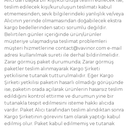
Alıcı’dan başka bir kişi/kuruluşa teslim edilecek ise,
teslim edilecek kişi/kuruluşun teslimatı kabul
etmemesinden, sevk bilgilerindeki yanlışlık ve/veya
Alıcının yerinde olmamasından doğabilecek ekstra
kargo bedellerinden satıcı sorumlu değildir.
Belirtilen günler içeriğinde ürün/ürünler
müşteriye ulaşmadıysa teslimat problemleri
müşteri hizmetlerine contact@vavinor.com e-mail
adresi kullanılmak sureti ile derhal bildirilmelidir.
Zarar görmüş paket durumunda; Zarar görmüş
paketler teslim alınmayarak Kargo Şirketi
yetkilisine tutanak tutturulmalıdır. Eğer Kargo
Şirketi yetkilisi paketin hasarlı olmadığı görüşünde
ise, paketin orada açılarak ürünlerin hasarsız teslim
edildiğini kontrol ettirme ve durumun yine bir
tutanakla tespit edilmesini isteme hakkı alıcıda
vardır. Paket Alıcı tarafından teslim alındıktan sonra
Kargo Şirketinin görevini tam olarak yaptığı kabul
edilmiş olur. Paket kabul edilmemiş ve tutanak