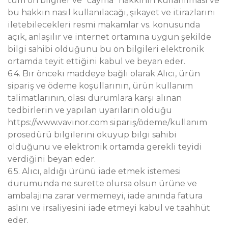
tüm ön bilgiler ve “cayma” hakkının kullanılması ve
bu hakkın nasıl kullanılacağı, şikayet ve itirazlarını
iletebilecekleri resmi makamlar vs. konusunda
açık, anlaşılır ve internet ortamına uygun şekilde
bilgi sahibi olduğunu bu ön bilgileri elektronik
ortamda teyit ettiğini kabul ve beyan eder.
6.4. Bir önceki maddeye bağlı olarak Alıcı, ürün
sipariş ve ödeme koşullarının, ürün kullanım
talimatlarının, olası durumlara karşı alınan
tedbirlerin ve yapılan uyarıların olduğu
https://www.vavinor.com sipariş/ödeme/kullanım
prosedürü bilgilerini okuyup bilgi sahibi
olduğunu ve elektronik ortamda gerekli teyidi
verdiğini beyan eder.
6.5. Alıcı, aldığı ürünü iade etmek istemesi
durumunda ne surette olursa olsun ürüne ve
ambalajına zarar vermemeyi, iade anında fatura
aslını ve irsaliyesini iade etmeyi kabul ve taahhüt
eder.