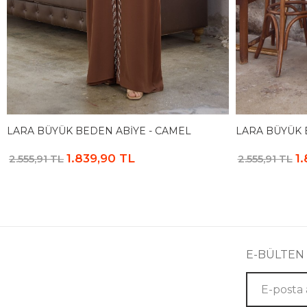
LARA BÜYÜK BEDEN ABIYE - CAMEL
LARA BÜYÜK 
1.839,90 TL
1
2.555,91 TL
2.555,91 TL
E-BÜLTEN