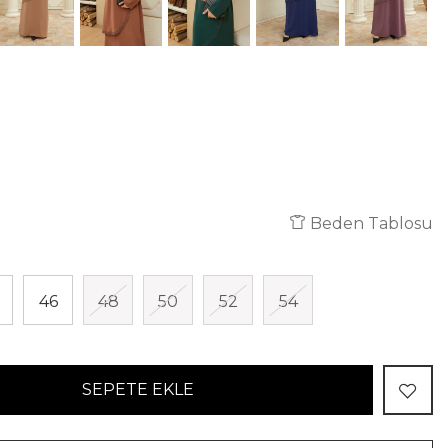
Beden Tablosu
46
48
50
52
54
SEPETE EKLE