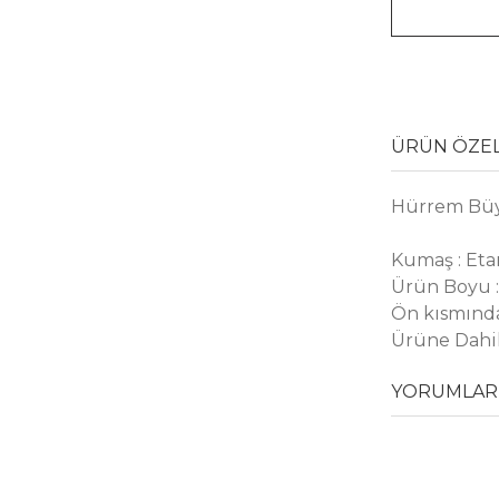
ÜRÜN ÖZEL
Hürrem Büy
Kumaş : Et
Ürün Boyu 
Ön kısmında
Ürüne Dahil
YORUMLAR 