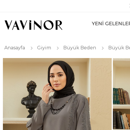
YENİ GELENLE
Anasayfa
Giyim
Büyük Beden
Büyük B