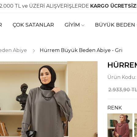
2.000 TL ve ÜZERİ ALIŞVERİŞLERDE
KARGO ÜCRETSİZ
R
ÇOK SATANLAR
GİYİM
BÜYÜK BEDEN
eden Abiye
Hürrem Büyük Beden Abiye - Gri
HÜRREM
Ürün Kodu
2.933,90 T
RENK