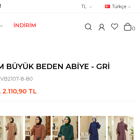
!
TL
Türkçe
İNDİRİM
0
 BÜYÜK BEDEN ABIYE - GRI
:
VB2107-8-80
2.110,90 TL
L