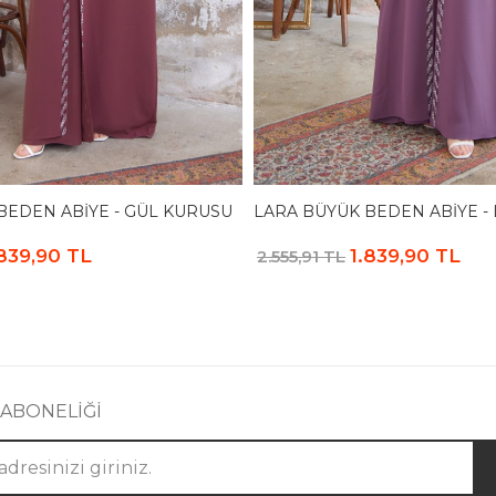
BEDEN ABIYE - GÜL KURUSU
LARA BÜYÜK BEDEN ABIYE -
.839,90 TL
1.839,90 TL
2.555,91 TL
 ABONELİĞİ