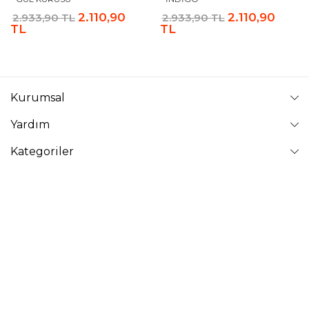
2.110,90
2.110,90
2.933,90 TL
2.933,90 TL
TL
TL
Kurumsal
Yardım
Kategoriler
Takip Edin
VAVİNOR
Vavinor © 2026 - Tüm Hakları Saklıdır. Site içindeki resimler
izinsiz kopyalanamaz ve yayınlanamaz.