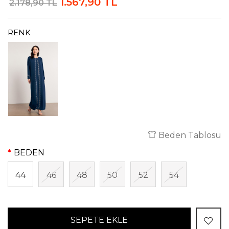
1.567,90 TL
2.178,90 TL
RENK
Beden Tablosu
BEDEN
44
46
48
50
52
54
SEPETE EKLE