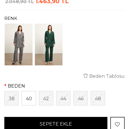
1.463,90 TL
2.048,90 TL
RENK
Beden Tablosu
BEDEN
38
40
42
44
46
48
SEPETE EKLE