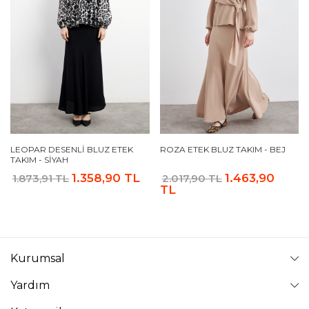
LEOPAR DESENLI BLUZ ETEK
ROZA ETEK BLUZ TAKIM - BEJ
TAKIM - SIYAH
1.358,90 TL
1.463,90
1.873,91 TL
2.017,90 TL
TL
Kurumsal
Yardım