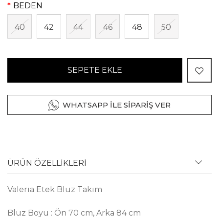
BEDEN
40
42
44
46
48
50
SEPETE EKLE
WHATSAPP İLE SİPARİŞ VER
ÜRÜN ÖZELLİKLERİ
Valeria Etek Bluz Takım
Bluz Boyu : Ön 70 cm, Arka 84 cm