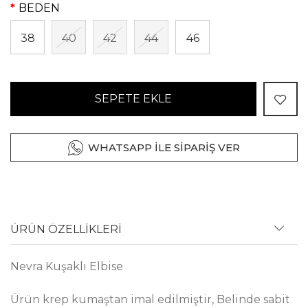
BEDEN
38
40
42
44
46
SEPETE EKLE
WHATSAPP İLE SİPARİŞ VER
ÜRÜN ÖZELLİKLERİ
Nevra Kuşaklı Elbise
Ürün krep kumaştan imal edilmiştir, Belinde sabit