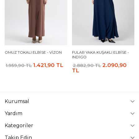
OMUZ TOKALI ELBISE - VIZON
FULAR YAKA KUŞAKLI ELBISE -
INDIGO
1.421,90 TL
2.090,90
1.959,90 TL
2.882,90 TL
TL
Kurumsal
Yardım
Kategoriler
Takip Edin