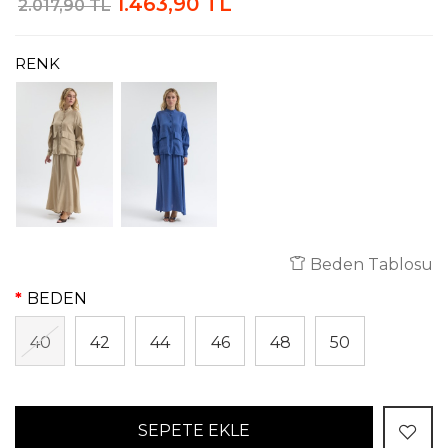
1.463,90 TL
2.017,90 TL
RENK
Beden Tablosu
BEDEN
40
42
44
46
48
50
SEPETE EKLE