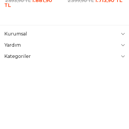
1.881,90
1.713,90 TL
2.593,90 TL
2.399,90 TL
TL
Kurumsal
Yardım
Kategoriler
Takip Edin
VAVİNOR
Vavinor © 2026 - Tüm Hakları Saklıdır. Site içindeki resimler
izinsiz kopyalanamaz ve yayınlanamaz.