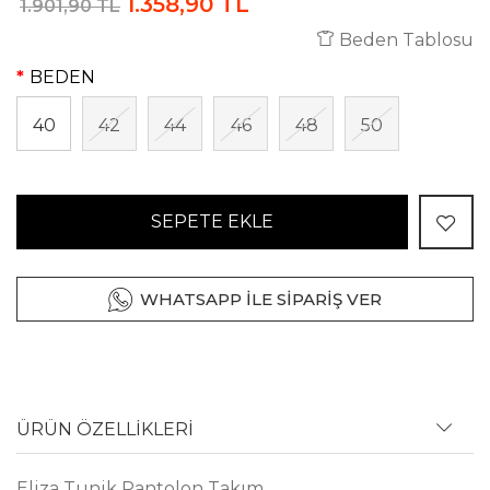
1.358,90 TL
1.901,90 TL
Beden Tablosu
BEDEN
40
42
44
46
48
50
SEPETE EKLE
WHATSAPP İLE SİPARİŞ VER
ÜRÜN ÖZELLİKLERİ
Eliza Tunik Pantolon Takım