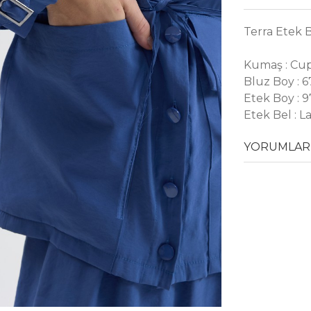
Terra Etek 
Kumaş : Cu
Bluz Boy : 
Etek Boy : 
Etek Bel : La
YORUMLAR 