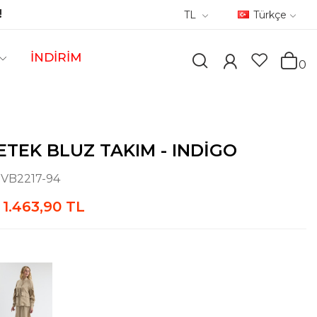
!
TL
Türkçe
İNDİRİM
0
ETEK BLUZ TAKIM - INDIGO
:
VB2217-94
1.463,90 TL