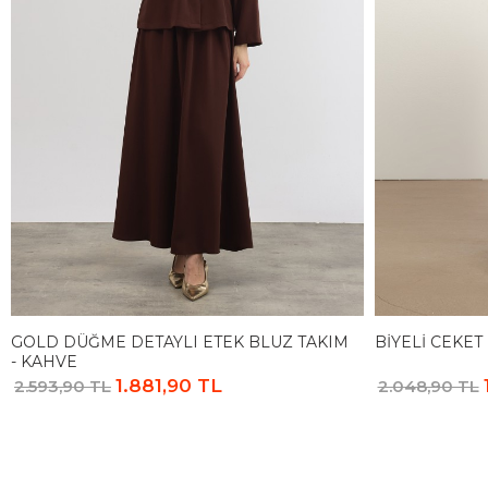
GOLD DÜĞME DETAYLI ETEK BLUZ TAKIM
BIYELI CEKET
- KAHVE
1.881,90 TL
2.593,90 TL
2.048,90 TL