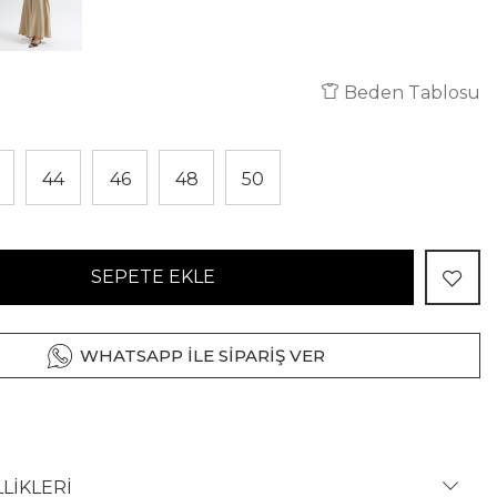
Beden Tablosu
44
46
48
50
SEPETE EKLE
WHATSAPP İLE SİPARİŞ VER
LİKLERİ