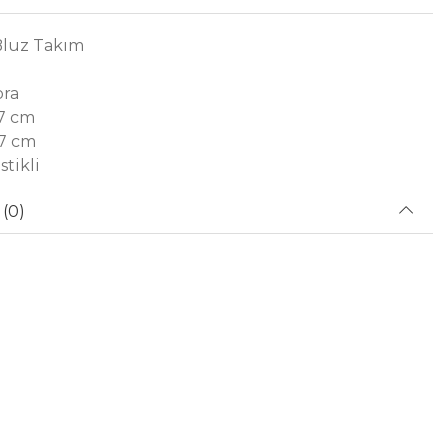
Bluz Takım
pra
67 cm
97 cm
stikli
(0)