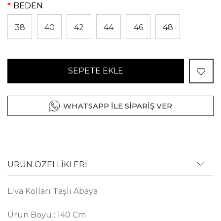
BEDEN
38
40
42
44
46
48
SEPETE EKLE
WHATSAPP İLE SİPARİŞ VER
ÜRÜN ÖZELLİKLERİ
Liva Kolları Taşlı Abaya
Ürün Boyu : 140 Cm