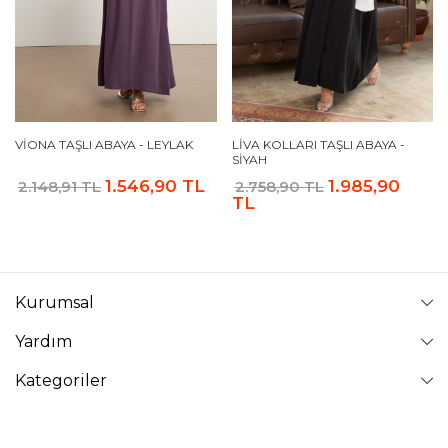
VIONA TAŞLI ABAYA - LEYLAK
LIVA KOLLARI TAŞLI ABAYA -
SIYAH
1.546,90 TL
1.985,90
2.148,91 TL
2.758,90 TL
TL
Kurumsal
Yardım
Kategoriler
Takip Edin