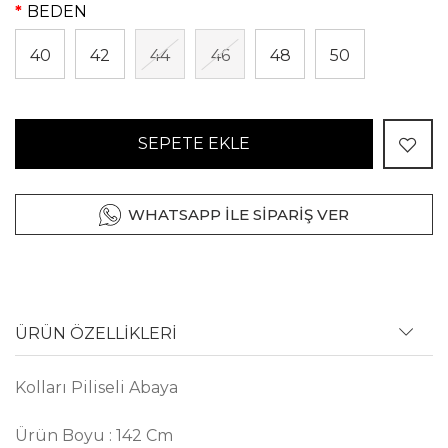
BEDEN
40
42
44
46
48
50
SEPETE EKLE
WHATSAPP İLE SİPARİŞ VER
ÜRÜN ÖZELLİKLERİ
Kolları Piliseli Abaya
Ürün Boyu : 142 Cm