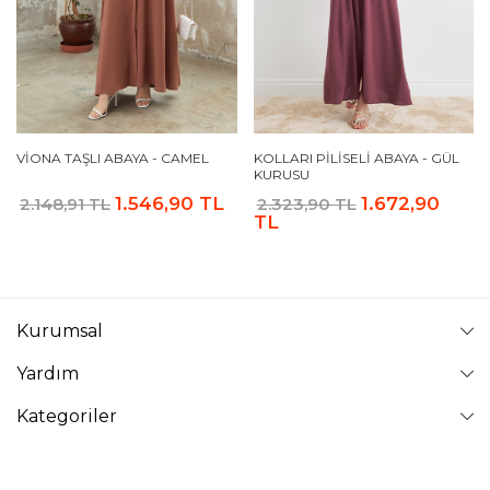
VIONA TAŞLI ABAYA - CAMEL
KOLLARI PILISELI ABAYA - GÜL
KURUSU
1.546,90 TL
1.672,90
2.148,91 TL
2.323,90 TL
TL
Kurumsal
Yardım
Kategoriler
Takip Edin