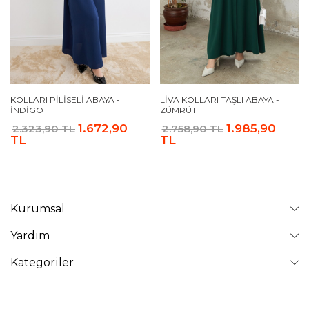
KOLLARI PILISELI ABAYA -
LIVA KOLLARI TAŞLI ABAYA -
İNDIGO
ZÜMRÜT
1.672,90
1.985,90
2.323,90 TL
2.758,90 TL
TL
TL
Kurumsal
Yardım
Kategoriler
Takip Edin