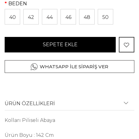
BEDEN
40
42
44
46
48
50
SEPETE EKLE
WHATSAPP İLE SİPARİŞ VER
ÜRÜN ÖZELLİKLERİ
Kolları Piliseli Abaya
Ürün Boyu : 142 Cm