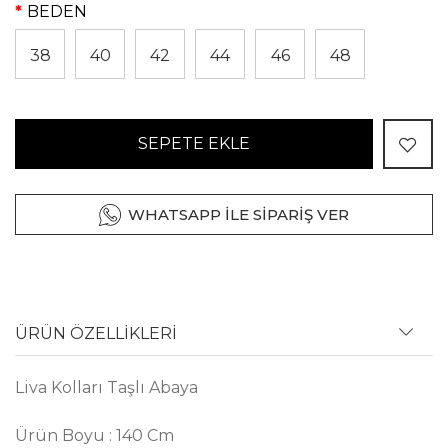
BEDEN
38
40
42
44
46
48
SEPETE EKLE
WHATSAPP İLE SİPARİŞ VER
ÜRÜN ÖZELLİKLERİ
Liva Kolları Taşlı Abaya
Ürün Boyu : 140 Cm