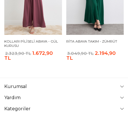
KOLLARI PILISELI ABAYA - GÜL
RITA ABAYA TAKIM - ZÜMRÜT
KURUSU
1.672,90
2.194,90
2.323,90 TL
3.049,90 TL
TL
TL
Kurumsal
Yardım
Kategoriler
Takip Edin