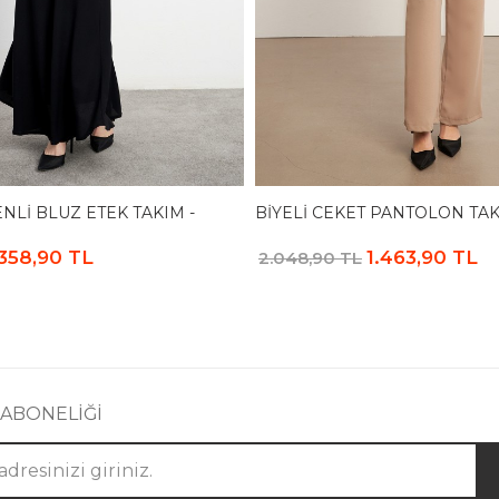
NLI BLUZ ETEK TAKIM -
BIYELI CEKET PANTOLON TAK
.358,90 TL
1.463,90 TL
2.048,90 TL
 ABONELİĞİ