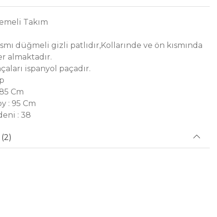
lemeli Takım
smı düğmeli gizli patlıdır,Kollarınde ve ön kısmında
er almaktadır.
çaları ispanyol paçadır.
ep
 85 Cm
y : 95 Cm
eni : 38
(2)