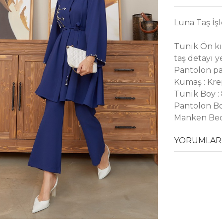
Luna Taş İş
Tunik Ön kı
taş detayı y
Pantolon pa
Kumaş : Kr
Tunik Boy :
Pantolon Bo
Manken Bed
YORUMLAR 