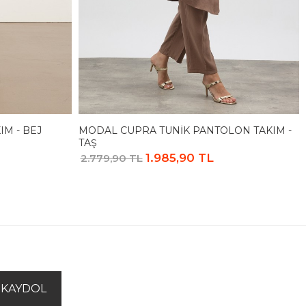
IM - BEJ
MODAL CUPRA TUNIK PANTOLON TAKIM -
TAŞ
1.985,90 TL
2.779,90 TL
KAYDOL