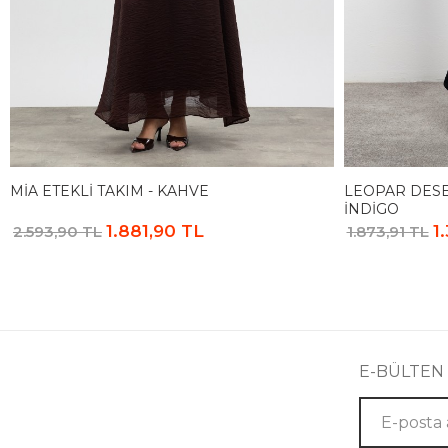
MIA ETEKLI TAKIM - KAHVE
LEOPAR DESE
İNDIGO
1.881,90 TL
1
2.593,90 TL
1.873,91 TL
E-BÜLTEN