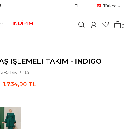
!
TL
Türkçe
İNDİRİM
0
AŞ İŞLEMELI TAKIM - İNDIGO
:
VB2145-3-94
1.734,90 TL
L