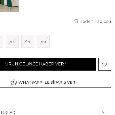
Beden Tablosu
42
44
46
ÜRÜN GELİNCE HABER VER !
WHATSAPP İLE SİPARİŞ VER
LİKLERİ