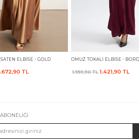
 SATEN ELBISE - GOLD
OMUZ TOKALI ELBISE - BOR
1.672,90 TL
1.421,90 TL
1.959,90 TL
 ABONELİĞİ