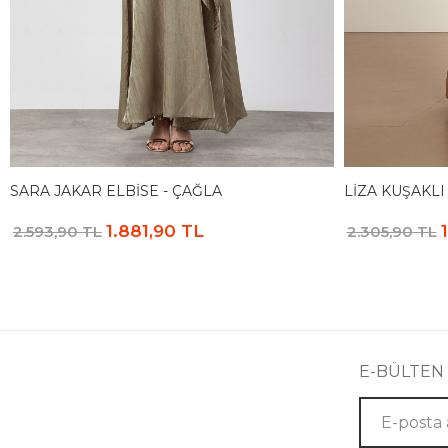
SARA JAKAR ELBISE - ÇAĞLA
LIZA KUŞAKLI
1.881,90 TL
2.593,90 TL
2.305,90 TL
E-BÜLTEN