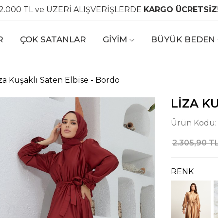
2.000 TL ve ÜZERİ ALIŞVERİŞLERDE
KARGO ÜCRETSİZ
R
ÇOK SATANLAR
GİYİM
BÜYÜK BEDEN
za Kuşaklı Saten Elbise - Bordo
LIZA K
Ürün Kodu
2.305,90 T
RENK