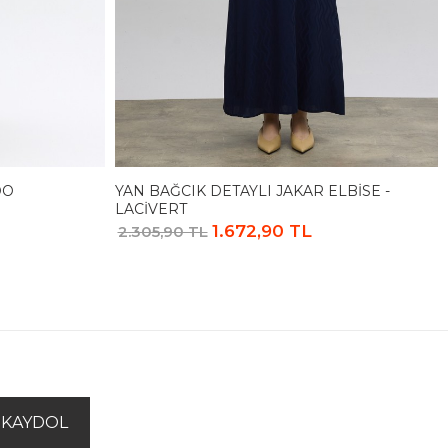
DO
YAN BAĞCIK DETAYLI JAKAR ELBISE -
LACIVERT
1.672,90 TL
2.305,90 TL
KAYDOL