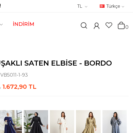
!
TL
Türkçe
İNDİRİM
0
UŞAKLI SATEN ELBISE - BORDO
:
VB5011-1-93
1.672,90 TL
L