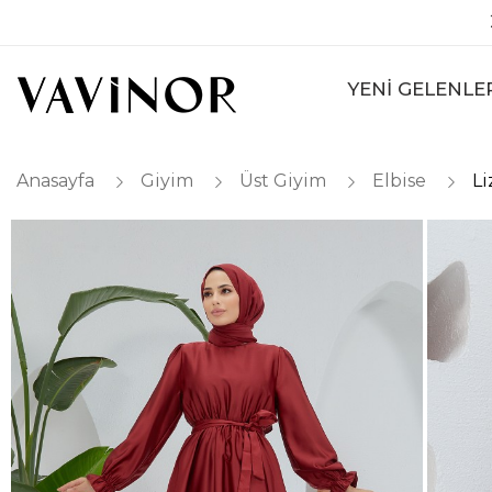
YENİ GELENLE
Anasayfa
Giyim
Üst Giyim
Elbise
Li