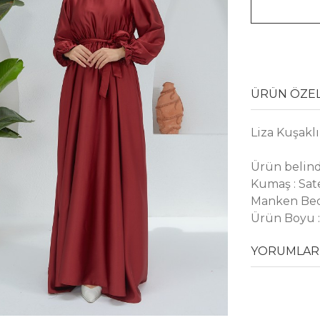
ÜRÜN ÖZEL
Liza Kuşaklı
Ürün belind
Kumaş : Sat
Manken Bed
Ürün Boyu :
YORUMLAR 