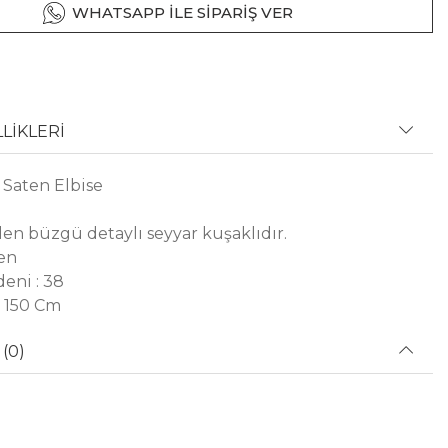
WHATSAPP İLE SİPARİŞ VER
LİKLERİ
 Saten Elbise
en büzgü detaylı seyyar kuşaklıdır.
en
eni : 38
 150 Cm
(0)