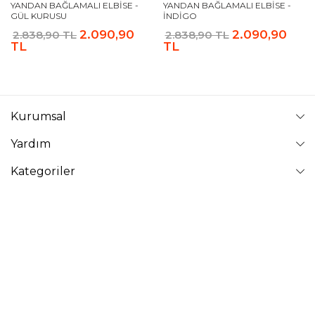
YANDAN BAĞLAMALI ELBISE -
YANDAN BAĞLAMALI ELBISE -
GÜL KURUSU
İNDIGO
2.090,90
2.090,90
2.838,90 TL
2.838,90 TL
TL
TL
Kurumsal
Yardım
Kategoriler
Takip Edin
VAVİNOR
Vavinor © 2026 - Tüm Hakları Saklıdır. Site içindeki resimler
izinsiz kopyalanamaz ve yayınlanamaz.