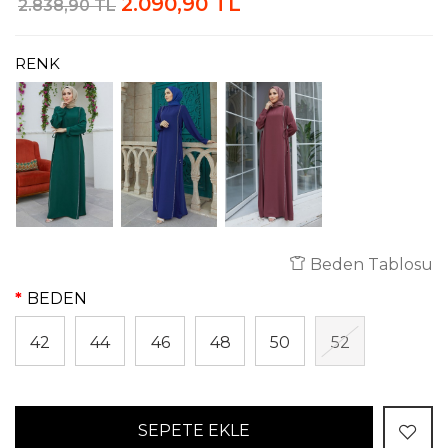
2.090,90 TL
2.838,90 TL
RENK
Beden Tablosu
BEDEN
42
44
46
48
50
52
SEPETE EKLE