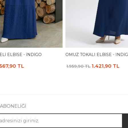
ELI ELBISE - İNDIGO
OMUZ TOKALI ELBISE - INDI
.567,90 TL
1.421,90 TL
1.959,90 TL
 ABONELİĞİ