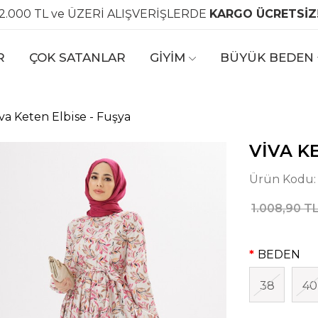
2.000 TL ve ÜZERİ ALIŞVERİŞLERDE
KARGO ÜCRETSİZ
R
ÇOK SATANLAR
GİYİM
BÜYÜK BEDEN
va Keten Elbise - Fuşya
VIVA K
Ürün Kodu
1.008,90 T
BEDEN
38
40