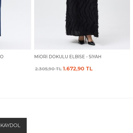
GO
MIORI DOKULU ELBISE - SIYAH
1.672,90 TL
2.305,90 TL
KAYDOL