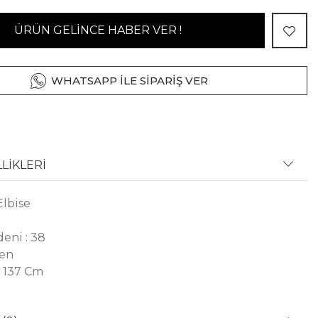
ÜRÜN GELİNCE HABER VER !
WHATSAPP İLE SİPARİŞ VER
LİKLERİ
Elbise
eni : 38
ten
 137 Cm