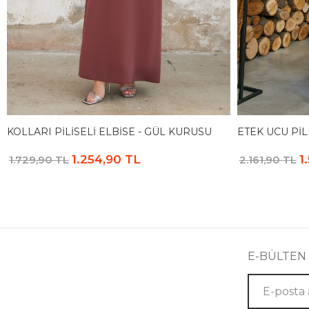
KOLLARI PILISELI ELBISE - GÜL KURUSU
ETEK UCU PIL
1.254,90 TL
1
1.729,90 TL
2.161,90 TL
E-BÜLTEN