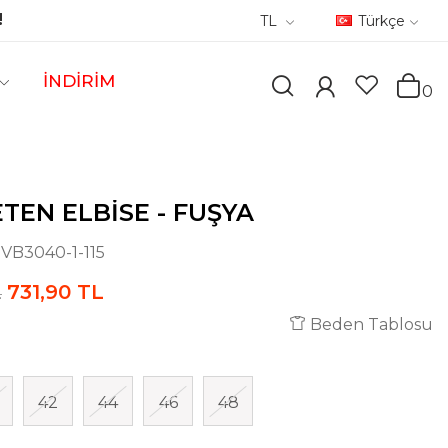
!
TL
Türkçe
İNDİRİM
0
ETEN ELBISE - FUŞYA
:
VB3040-1-115
731,90 TL
L
Beden Tablosu
42
44
46
48