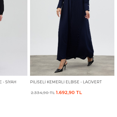
 - SIYAH
PILISELI KEMERLI ELBISE - LACIVERT
1.692,90 TL
2.334,90 TL