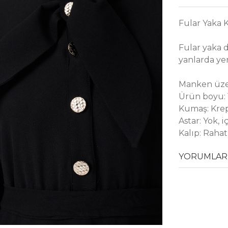
Fular Yaka K
Fular yaka 
yanlarda yer
Manken üze
Ürün boyu:
Kumaş: Kre
Astar: Yok, 
Kalıp: Raha
YORUMLAR 