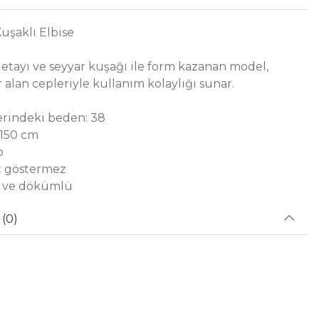
uşaklı Elbise
detayı ve seyyar kuşağı ile form kazanan model,
 alan cepleriyle kullanım kolaylığı sunar.
rindeki beden: 38
 150 cm
p
iç göstermez
t ve dökümlü
(0)