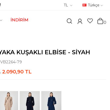
!
TL
Türkçe
İNDİRİM
0
YAKA KUŞAKLI ELBISE - SIYAH
:
VB2264-79
2.090,90 TL
L