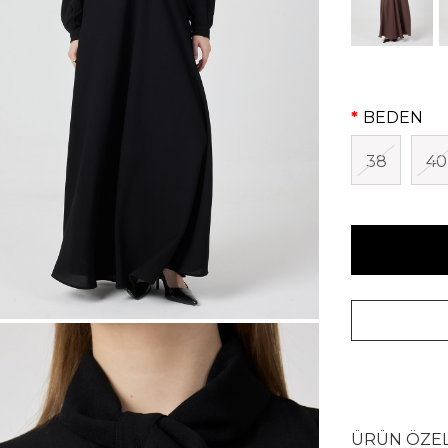
BEDEN
38
40
ÜRÜN ÖZEL