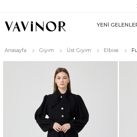
YENİ GELENLE
Anasayfa
Giyim
Üst Giyim
Elbise
Fu