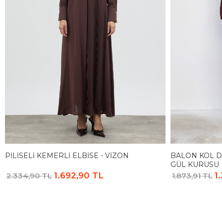
PILISELI KEMERLI ELBISE - VIZON
BALON KOL D
GÜL KURUSU
1.692,90 TL
1
2.334,90 TL
1.873,91 TL