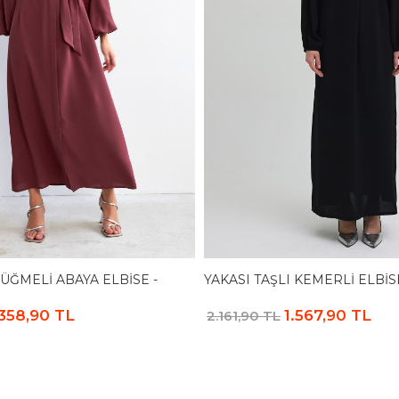
ÜĞMELI ABAYA ELBISE -
YAKASI TAŞLI KEMERLI ELBISE
.358,90 TL
1.567,90 TL
2.161,90 TL