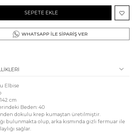
SEPETE EKLE
WHATSAPP İLE SİPARİŞ VER
LİKLERİ
u Elbise
p
 142 cm
rindeki Beden: 40
nden dokulu krep kumaştan üretilmiştir.
ğı bulunmakta olup, arka kısmında gizli fermuar ile
aylığı sağlar.