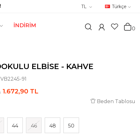
!
TL
Türkçe
İNDİRİM
0
DOKULU ELBISE - KAHVE
:
VB2245-91
1.672,90 TL
L
Beden Tablosu
44
46
48
50