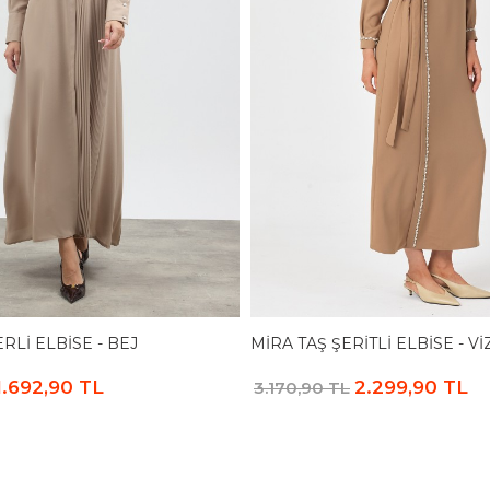
RLI ELBISE - BEJ
MIRA TAŞ ŞERITLI ELBISE - V
1.692,90 TL
2.299,90 TL
3.170,90 TL