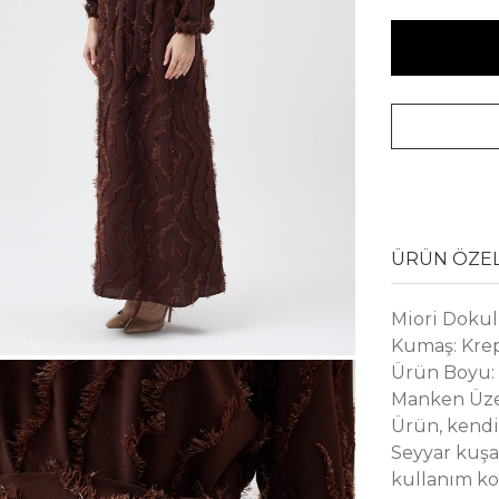
ÜRÜN ÖZEL
Miori Dokul
Kumaş: Kre
Ürün Boyu:
Manken Üze
Ürün, kendi
Seyyar kuşa
kullanım kol