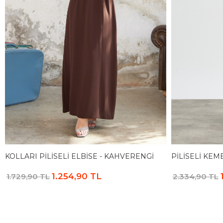
KOLLARI PILISELI ELBISE - KAHVERENGI
PILISELI KEME
1.254,90 TL
1.729,90 TL
2.334,90 TL