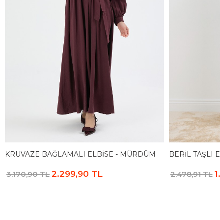
KRUVAZE BAĞLAMALI ELBISE - MÜRDÜM
BERIL TAŞLI E
2.299,90 TL
1
3.170,90 TL
2.478,91 TL