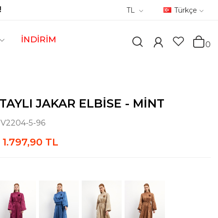
!
TL
Türkçe
İNDİRİM
0
TAYLI JAKAR ELBISE - MINT
:
V2204-5-96
1.797,90 TL