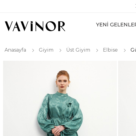
YENİ GELENLE
Anasayfa
Giyim
Üst Giyim
Elbise
Gü