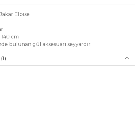
Jakar Elbise
ar
 140 cm
de bulunan gül aksesuarı seyyardır.
(1)