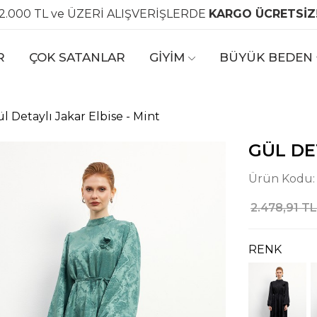
2.000 TL ve ÜZERİ ALIŞVERİŞLERDE
KARGO ÜCRETSİZ
R
ÇOK SATANLAR
GİYİM
BÜYÜK BEDEN
l Detaylı Jakar Elbise - Mint
GÜL DE
Ürün Kodu
2.478,91 TL
RENK