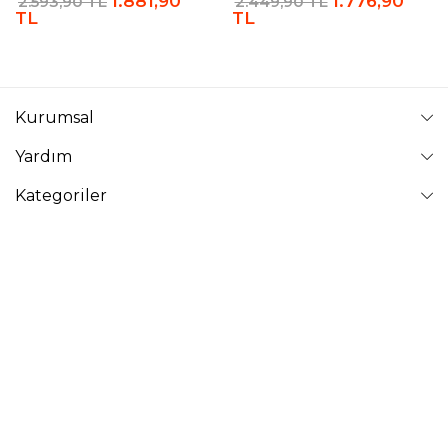
1.881,90
1.776,90
2.593,90 TL
2.449,90 TL
TL
TL
Kurumsal
Yardım
Kategoriler
Takip Edin
VAVİNOR
Vavinor © 2026 - Tüm Hakları Saklıdır. Site içindeki resimler
izinsiz kopyalanamaz ve yayınlanamaz.