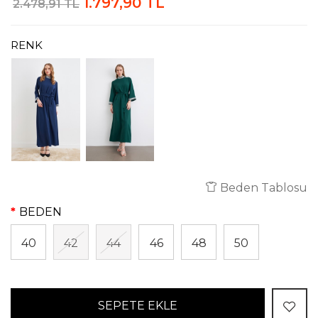
1.797,90 TL
2.478,91 TL
RENK
Beden Tablosu
BEDEN
40
42
44
46
48
50
SEPETE EKLE