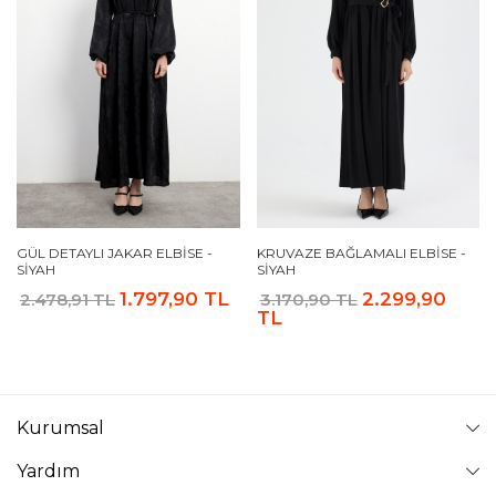
GÜL DETAYLI JAKAR ELBISE -
KRUVAZE BAĞLAMALI ELBISE -
SIYAH
SIYAH
1.797,90 TL
2.299,90
2.478,91 TL
3.170,90 TL
TL
Kurumsal
Yardım