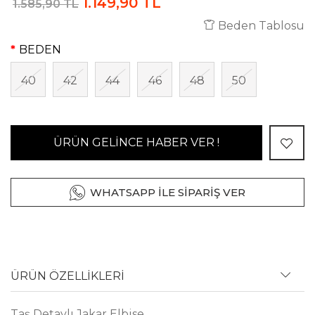
1.149,90 TL
1.585,90 TL
Beden Tablosu
BEDEN
40
42
44
46
48
50
ÜRÜN GELİNCE HABER VER !
WHATSAPP İLE SİPARİŞ VER
ÜRÜN ÖZELLİKLERİ
Taş Detaylı Jakar Elbise