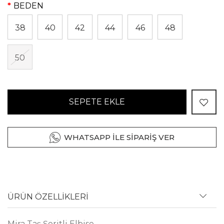
BEDEN
38
40
42
44
46
48
50
SEPETE EKLE
WHATSAPP İLE SİPARİŞ VER
ÜRÜN ÖZELLİKLERİ
Mira Taş Şeritli Elbise