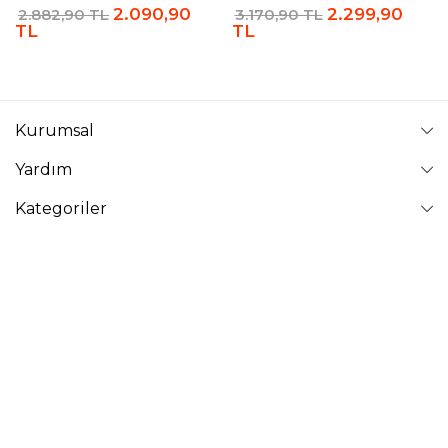
2.090,90
2.299,90
2.882,90 TL
3.170,90 TL
TL
TL
Kurumsal
Yardım
Kategoriler
Takip Edin
VAVİNOR
Vavinor © 2026 - Tüm Hakları Saklıdır. Site içindeki resimler
izinsiz kopyalanamaz ve yayınlanamaz.