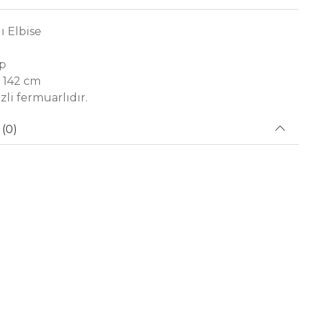
 Elbise
ep
 142 cm
zli fermuarlıdır.
(0)