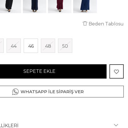
Beden Tablosu
44
46
48
50
SEPETE EKLE
WHATSAPP İLE SİPARİŞ VER
LİKLERİ