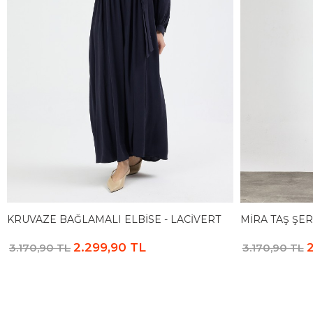
KRUVAZE BAĞLAMALI ELBISE - LACIVERT
MIRA TAŞ ŞER
2.299,90 TL
2
3.170,90 TL
3.170,90 TL