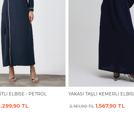
ITLI ELBISE - PETROL
YAKASI TAŞLI KEMERLI ELBIS
.299,90 TL
1.567,90 TL
2.161,90 TL