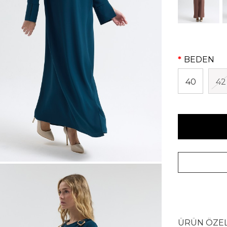
BEDEN
40
42
ÜRÜN ÖZEL