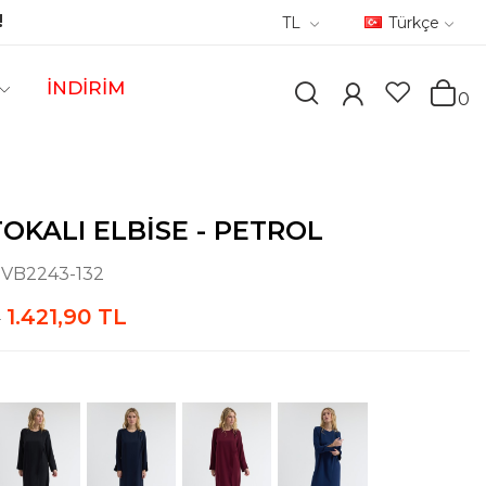
!
TL
Türkçe
İNDİRİM
0
OKALI ELBISE - PETROL
:
VB2243-132
1.421,90 TL
L