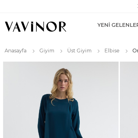
YENİ GELENLE
Anasayfa
Giyim
Üst Giyim
Elbise
Om