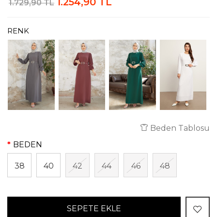
1.254,90 TL
1.729,90 TL
RENK
Beden Tablosu
BEDEN
38
40
42
44
46
48
SEPETE EKLE