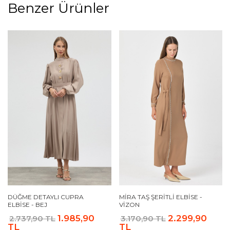
Benzer Ürünler
DÜĞME DETAYLI CUPRA
MIRA TAŞ ŞERITLI ELBISE -
ELBISE - BEJ
VIZON
1.985,90
2.299,90
2.737,90 TL
3.170,90 TL
TL
TL