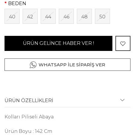
BEDEN
40
42
44
46
48
50
ÜRÜN GELİNCE HABER VER !
WHATSAPP İLE SİPARİŞ VER
ÜRÜN ÖZELLİKLERİ
Kolları Piliseli Abaya
Ürün Boyu : 142 Cm