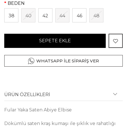
BEDEN
38
40
42
44
46
48
SEPETE EKLE
WHATSAPP İLE SİPARİŞ VER
ÜRÜN ÖZELLİKLERİ
Fular Yaka Saten Abiye Elbise
Dökümlü saten kraş kumaşı ile şıklık ve rahatlığı