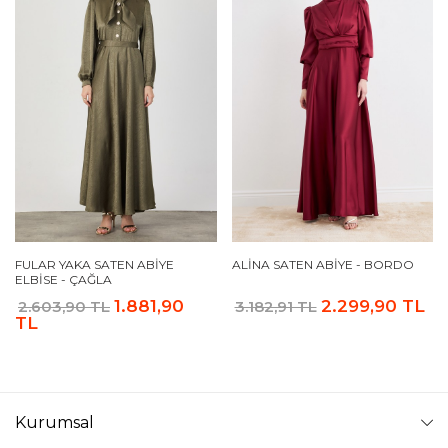
FULAR YAKA SATEN ABIYE
ALINA SATEN ABIYE - BORDO
ELBISE - ÇAĞLA
1.881,90
2.299,90 TL
2.603,90 TL
3.182,91 TL
TL
Kurumsal