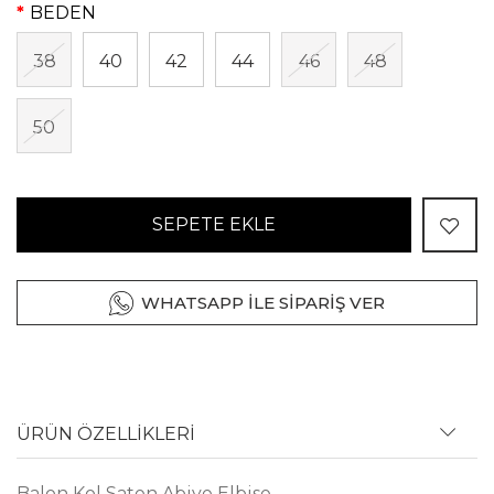
BEDEN
38
40
42
44
46
48
50
SEPETE EKLE
WHATSAPP İLE SİPARİŞ VER
ÜRÜN ÖZELLİKLERİ
Balon Kol Saten Abiye Elbise