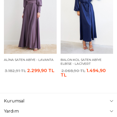
ALINA SATEN ABIYE - LAVANTA
BALON KOL SATEN ABIYE
ELBISE - LACIVERT
2.299,90 TL
1.494,90
3.182,91 TL
2.068,90 TL
TL
Kurumsal
Yardım