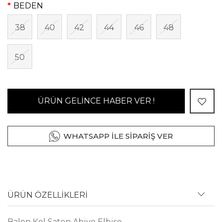
BEDEN
38
40
42
44
46
48
50
ÜRÜN GELİNCE HABER VER !
WHATSAPP İLE SİPARİŞ VER
ÜRÜN ÖZELLİKLERİ
Balon Kol Saten Abiye Elbise