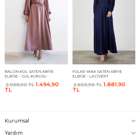
BALON KOL SATEN ABIYE
FULAR YAKA SATEN ABIYE
ELBISE - GÜL KURUSU
ELBISE - LACIVERT
1.494,90
1.881,90
2.068,90 TL
2.603,90 TL
TL
TL
Kurumsal
Yardım