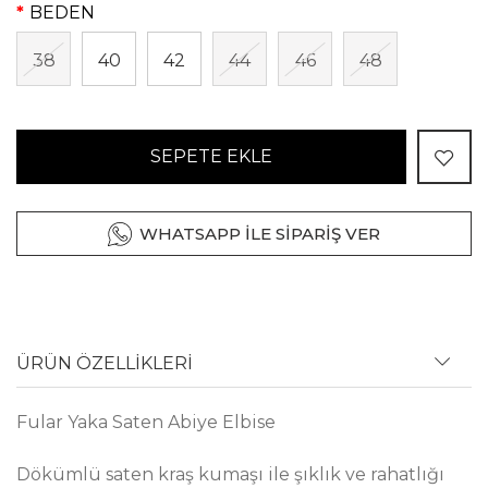
BEDEN
38
40
42
44
46
48
SEPETE EKLE
WHATSAPP İLE SİPARİŞ VER
ÜRÜN ÖZELLİKLERİ
Fular Yaka Saten Abiye Elbise
Dökümlü saten kraş kumaşı ile şıklık ve rahatlığı