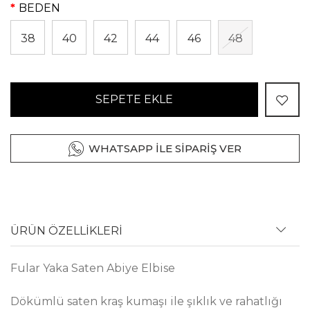
BEDEN
38
40
42
44
46
48
SEPETE EKLE
WHATSAPP İLE SİPARİŞ VER
ÜRÜN ÖZELLİKLERİ
Fular Yaka Saten Abiye Elbise
Dökümlü saten kraş kumaşı ile şıklık ve rahatlığı