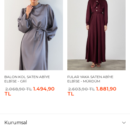
BALON KOL SATEN ABIYE
FULAR YAKA SATEN ABIYE
ELBISE - GRI
ELBISE - MÜRDÜM
1.494,90
1.881,90
2.068,90 TL
2.603,90 TL
TL
TL
Kurumsal