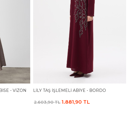
ISE - VIZON
LILY TAŞ İŞLEMELI ABIYE - BORDO
1.881,90 TL
2.603,90 TL