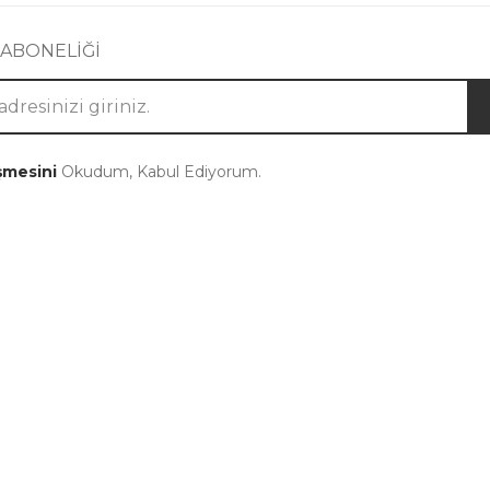
 ABONELİĞİ
şmesini
Okudum, Kabul Ediyorum.
Kategoriler
Takip Edin
Takım
Instagram
Elbise
Facebook
Abaya
Youtube
Büyük Beden
Pinterest