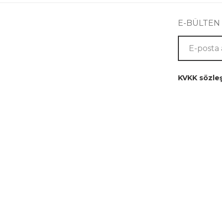
E-BÜLTEN
KVKK sözle
Kurumsal
Yardım
Hakkımızda
İletişim
Üyelik Sözleşmesi
İade Ve Değişim
Mesafeli Satış
Ödeme Seçenekleri
Sözleşmesi
Tüm Siparişlerim
Gizlilik Politikası