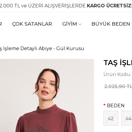
2.000 TL ve ÜZERİ ALIŞVERİŞLERDE
KARGO ÜCRETSİZ
R
ÇOK SATANLAR
GİYİM
BÜYÜK BEDEN
ş İşleme Detaylı Abiye - Gül Kurusu
TAŞ İŞ
Ürün Kodu
2.025,90 T
BEDEN
42
44