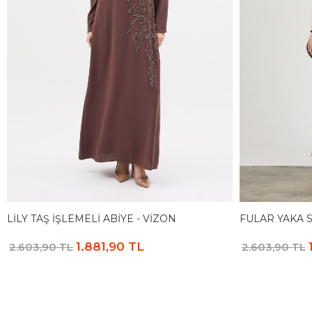
LILY TAŞ İŞLEMELI ABIYE - VIZON
FULAR YAKA S
1.881,90 TL
2.603,90 TL
2.603,90 TL