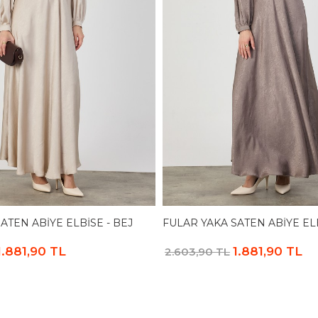
ATEN ABIYE ELBISE - BEJ
FULAR YAKA SATEN ABIYE ELB
1.881,90 TL
1.881,90 TL
2.603,90 TL