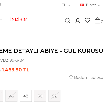
!
TL
Türkçe
İNDİRİM
0
LEME DETAYLI ABIYE - GÜL KURUSU
:
VB2199-3-84
1.463,90 TL
L
Beden Tablosu
46
48
50
52