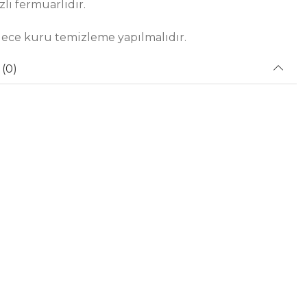
zli fermuarlıdır.
dece kuru temizleme yapılmalıdır.
(0)