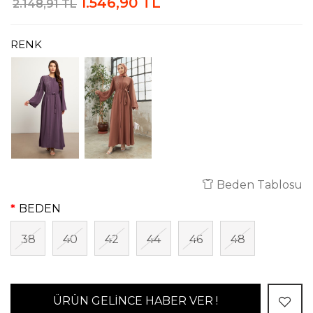
1.546,90 TL
2.148,91 TL
RENK
Beden Tablosu
BEDEN
38
40
42
44
46
48
ÜRÜN GELİNCE HABER VER !