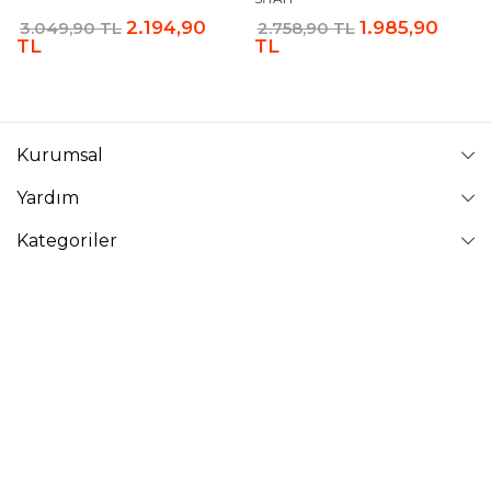
2.194,90
1.985,90
3.049,90 TL
2.758,90 TL
TL
TL
Kurumsal
Yardım
Kategoriler
Takip Edin
VAVİNOR
Vavinor © 2026 - Tüm Hakları Saklıdır. Site içindeki resimler
izinsiz kopyalanamaz ve yayınlanamaz.