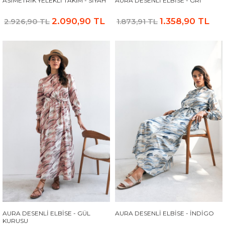
ASIMETRIK YELEKLI TAKIM - SIYAH
AURA DESENLI ELBISE - GRI
2.090,90 TL
1.358,90 TL
2.926,90 TL
1.873,91 TL
AURA DESENLI ELBISE - GÜL
AURA DESENLI ELBISE - İNDIGO
KURUSU