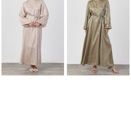
BALON KOL JAKAR ELBISE - BEJ
BALON KOL JAKAR ELBISE -
ÇAĞLA
1.881,90 TL
1.881,90 TL
2.593,90 TL
2.593,90 TL