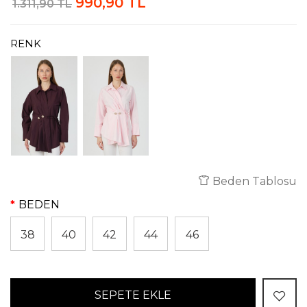
990,90 TL
1.311,90 TL
RENK
Beden Tablosu
BEDEN
38
40
42
44
46
SEPETE EKLE