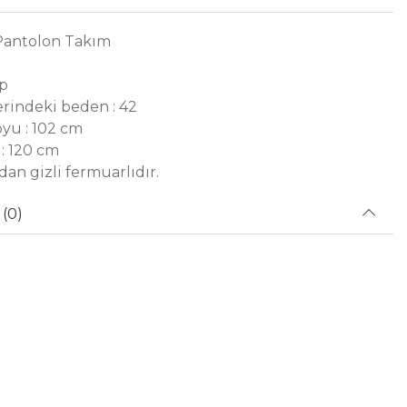
Pantolon Takım
ep
rindeki beden : 42
yu : 102 cm
: 120 cm
dan gizli fermuarlıdır.
(0)