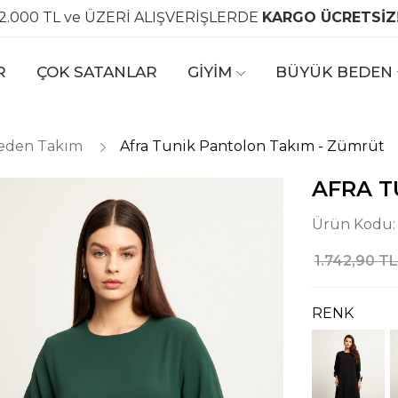
2.000 TL ve ÜZERİ ALIŞVERİŞLERDE
KARGO ÜCRETSİZ
R
ÇOK SATANLAR
GİYİM
BÜYÜK BEDEN
eden Takım
Afra Tunik Pantolon Takım - Zümrüt
AFRA T
Ürün Kodu
1.742,90 TL
RENK