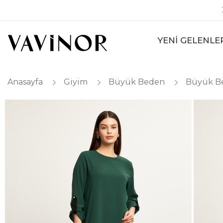
YENİ GELENLE
Anasayfa
Giyim
Büyük Beden
Büyük B