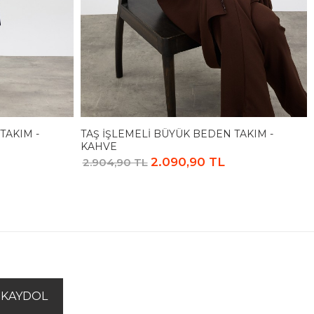
TAKIM -
TAŞ İŞLEMELI BÜYÜK BEDEN TAKIM -
KAHVE
2.090,90 TL
2.904,90 TL
KAYDOL