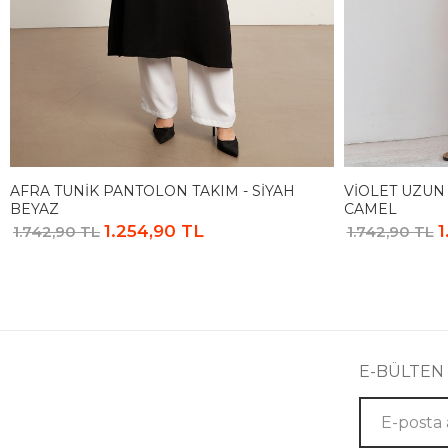
AFRA TUNIK PANTOLON TAKIM - SIYAH
VIOLET UZUN
BEYAZ
CAMEL
1.254,90 TL
1
1.742,90 TL
1.742,90 TL
E-BÜLTEN