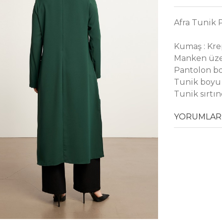
Afra Tunik 
Kumaş : Kr
Manken üze
Pantolon bo
Tunik boyu 
Tunik sırtın
YORUMLAR 