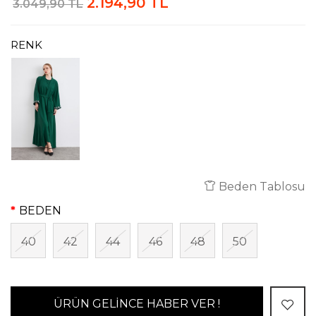
2.194,90 TL
3.049,90 TL
RENK
Beden Tablosu
BEDEN
40
42
44
46
48
50
ÜRÜN GELİNCE HABER VER !