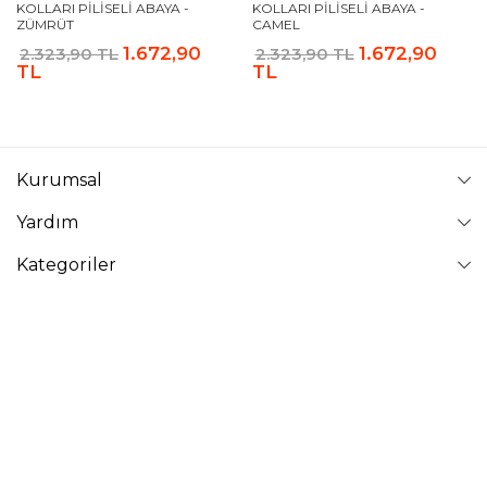
KOLLARI PILISELI ABAYA -
KOLLARI PILISELI ABAYA -
ZÜMRÜT
CAMEL
1.672,90
1.672,90
2.323,90 TL
2.323,90 TL
TL
TL
Kurumsal
Yardım
Kategoriler
Takip Edin
VAVİNOR
Vavinor © 2026 - Tüm Hakları Saklıdır. Site içindeki resimler
izinsiz kopyalanamaz ve yayınlanamaz.