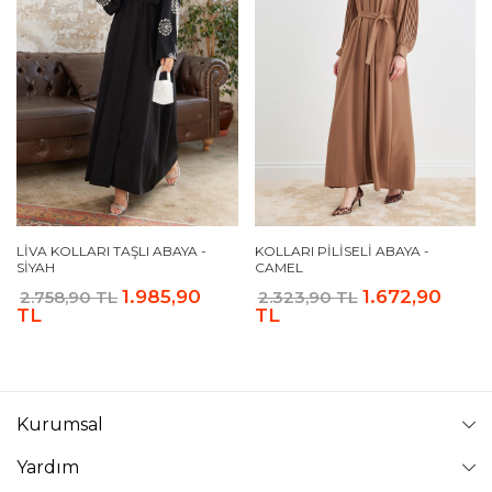
LIVA KOLLARI TAŞLI ABAYA -
KOLLARI PILISELI ABAYA -
SIYAH
CAMEL
1.985,90
1.672,90
2.758,90 TL
2.323,90 TL
TL
TL
Kurumsal
Yardım