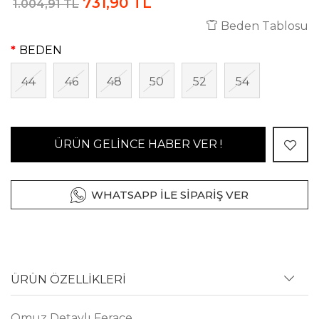
731,90 TL
1.004,91 TL
Beden Tablosu
BEDEN
44
46
48
50
52
54
ÜRÜN GELİNCE HABER VER !
WHATSAPP İLE SİPARİŞ VER
ÜRÜN ÖZELLİKLERİ
Omuz Detaylı Ferace