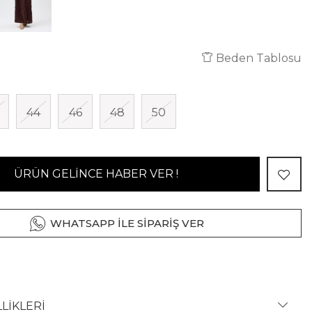
Beden Tablosu
44
46
48
50
ÜRÜN GELİNCE HABER VER !
WHATSAPP İLE SİPARİŞ VER
LİKLERİ