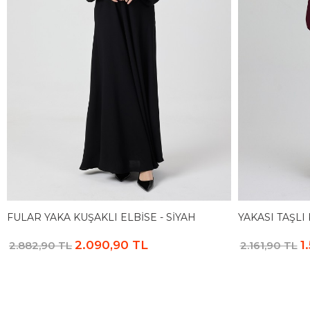
FULAR YAKA KUŞAKLI ELBISE - SIYAH
YAKASI TAŞLI
2.090,90 TL
1
2.882,90 TL
2.161,90 TL