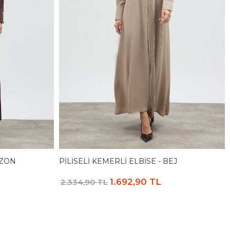
IZON
PILISELI KEMERLI ELBISE - BEJ
1.692,90 TL
2.334,90 TL