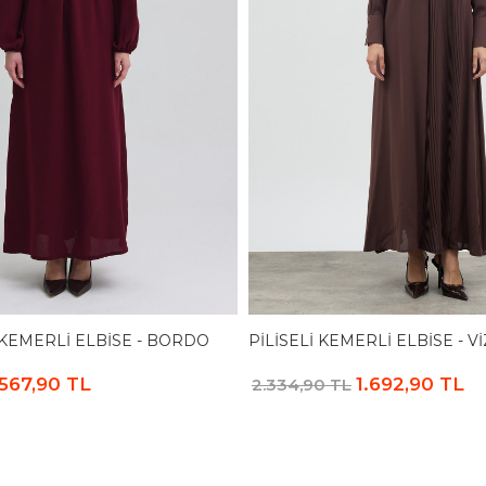
 KEMERLI ELBISE - BORDO
PILISELI KEMERLI ELBISE - V
.567,90 TL
1.692,90 TL
2.334,90 TL