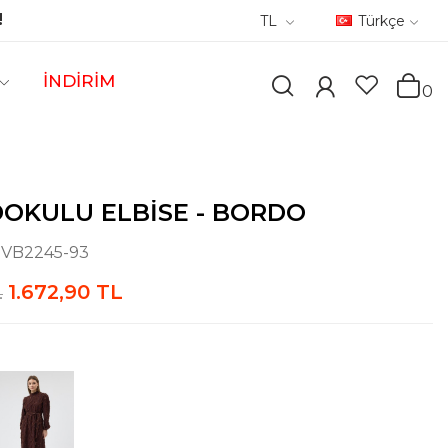
!
TL
Türkçe
İNDİRİM
0
DOKULU ELBISE - BORDO
:
VB2245-93
1.672,90 TL
L