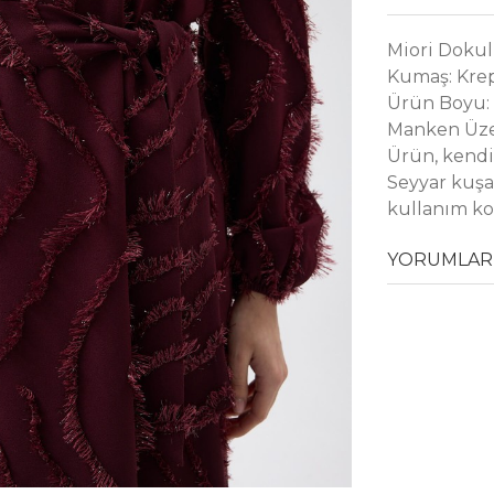
Miori Dokul
Kumaş: Kre
Ürün Boyu:
Manken Üze
Ürün, kendi
Seyyar kuşa
kullanım kol
YORUMLAR 