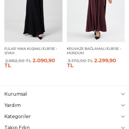
FULAR YAKA KUŞAKLI ELBISE -
KRUVAZE BAĞLAMALI ELBISE -
SIYAH
MÜRDÜM
2.090,90
2.299,90
2.882,90 TL
3.170,90 TL
TL
TL
Kurumsal
Yardım
Kategoriler
Takip Edin