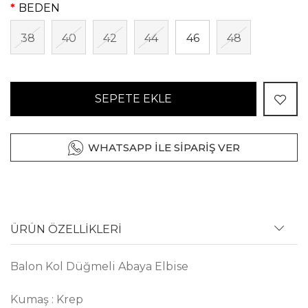
BEDEN
38
40
42
44
46
48
SEPETE EKLE
WHATSAPP İLE SİPARİŞ VER
ÜRÜN ÖZELLİKLERİ
Balon Kol Düğmeli Abaya Elbise
Kumaş : Krep