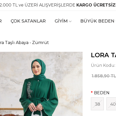
2.000 TL ve ÜZERİ ALIŞVERİŞLERDE
KARGO ÜCRETSİZ
R
ÇOK SATANLAR
GİYİM
BÜYÜK BEDEN
ra Taşlı Abaya - Zümrüt
LORA T
Ürün Kodu
1.858,90 T
BEDEN
38
40