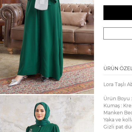
ÜRÜN ÖZEL
Lora Taşlı A
Ürün Boyu :
Kumaş : Kr
Manken Bed
Yaka ve koll
Gizli pat dü