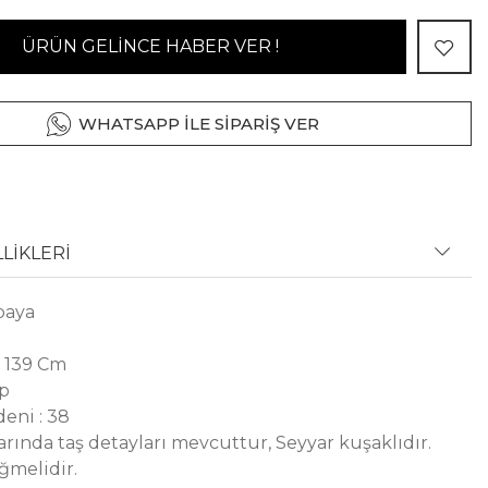
ÜRÜN GELİNCE HABER VER !
WHATSAPP İLE SİPARİŞ VER
LİKLERİ
baya
 139 Cm
ep
eni : 38
arında taş detayları mevcuttur, Seyyar kuşaklıdır.
ğmelidir.