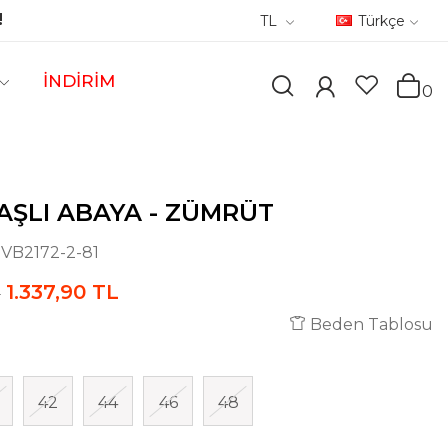
!
TL
Türkçe
İNDİRİM
0
AŞLI ABAYA - ZÜMRÜT
:
VB2172-2-81
1.337,90 TL
L
Beden Tablosu
42
44
46
48