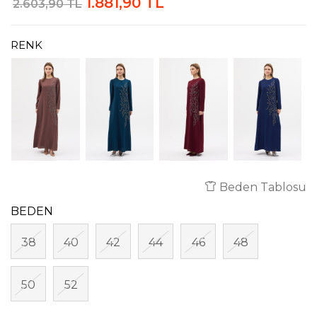
1.881,90 TL
2.603,90 TL
RENK
Beden Tablosu
BEDEN
38
40
42
44
46
48
50
52