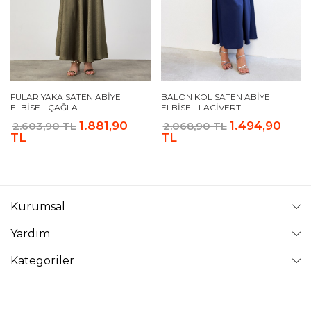
FULAR YAKA SATEN ABIYE
BALON KOL SATEN ABIYE
ELBISE - ÇAĞLA
ELBISE - LACIVERT
1.881,90
1.494,90
2.603,90 TL
2.068,90 TL
TL
TL
Kurumsal
Yardım
Kategoriler
Takip Edin