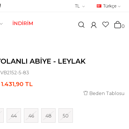
!
TL
Türkçe
İNDİRİM
0
VOLANLI ABIYE - LEYLAK
:
VB2152-5-83
1.431,90 TL
Beden Tablosu
44
46
48
50