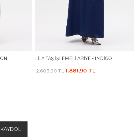
IZON
LILY TAŞ İŞLEMELI ABIYE - INDIGO
1.881,90 TL
2.603,90 TL
KAYDOL