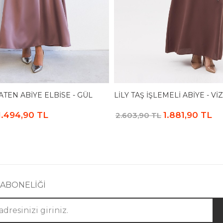
TEN ABIYE ELBISE - GÜL
LILY TAŞ İŞLEMELI ABIYE - V
1.494,90 TL
1.881,90 TL
2.603,90 TL
 ABONELİĞİ