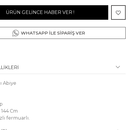
ÜRÜN GELİNCE HABER VER !
WHATSAPP İLE SİPARİŞ VER
LİKLERİ
ı Abiye
ep
 144 Cm
zli fermuarlı.