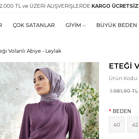
2.000 TL ve ÜZERİ ALIŞVERİŞLERDE
KARGO ÜCRETSİZ
R
ÇOK SATANLAR
GİYİM
BÜYÜK BEDEN
eği Volanlı Abiye - Leylak
ETEĞI 
Ürün Kodu
1.981,90 TL
BEDEN
40
42