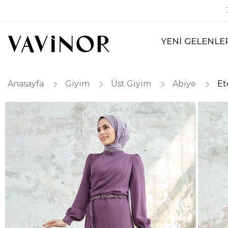
YENİ GELENLE
Anasayfa
Giyim
Üst Giyim
Abiye
Et