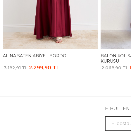
ALINA SATEN ABIYE - BORDO
BALON KOL SA
KURUSU
2.299,90 TL
3.182,91 TL
2.068,90 TL
E-BÜLTEN