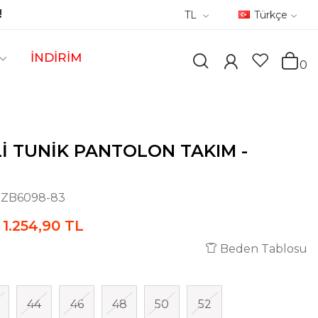
!
TL
Türkçe
İNDİRİM
0
LI TUNIK PANTOLON TAKIM -
:
ZB6098-83
1.254,90 TL
Beden Tablosu
44
46
48
50
52