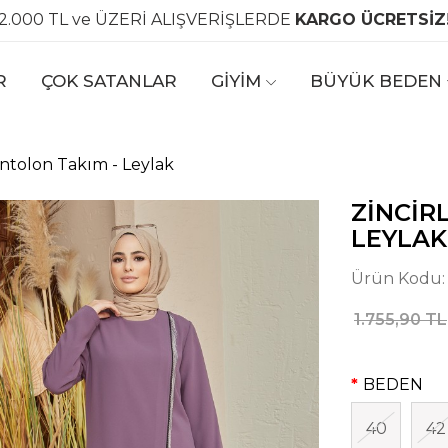
2.000 TL ve ÜZERİ ALIŞVERİŞLERDE
KARGO ÜCRETSİZ
R
ÇOK SATANLAR
GİYİM
BÜYÜK BEDEN
antolon Takım - Leylak
ZINCIR
LEYLAK
Ürün Kodu
1.755,90 TL
BEDEN
40
42