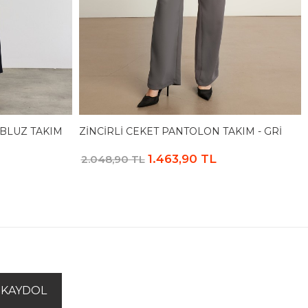
BLUZ TAKIM
ZINCIRLI CEKET PANTOLON TAKIM - GRI
1.463,90 TL
2.048,90 TL
KAYDOL