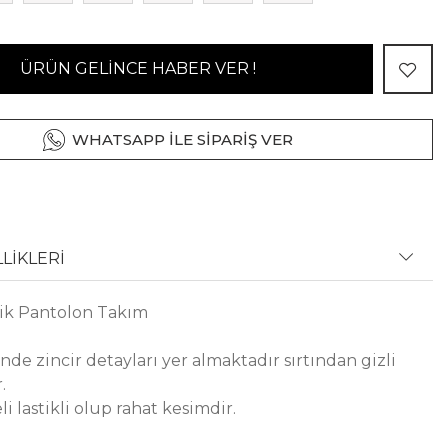
ÜRÜN GELİNCE HABER VER !
WHATSAPP İLE SİPARİŞ VER
LİKLERİ
nik Pantolon Takım
de zincir detayları yer almaktadır sırtından gizli
.
i lastikli olup rahat kesimdir.