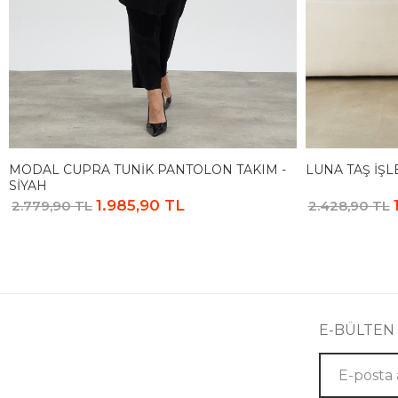
MODAL CUPRA TUNIK PANTOLON TAKIM -
LUNA TAŞ İŞL
SIYAH
1.985,90 TL
2.779,90 TL
2.428,90 TL
E-BÜLTEN