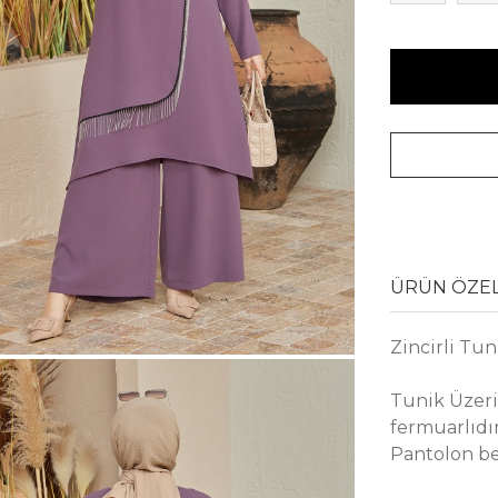
ÜRÜN ÖZEL
Zincirli Tu
Tunik Üzerin
fermuarlıdır
Pantolon bel