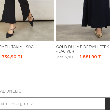
EMELI TAKIM - SIYAH
GOLD DÜĞME DETAYLI ETEK 
- LACIVERT
1.734,90 TL
1.881,90 TL
2.593,90 TL
 ABONELİĞİ