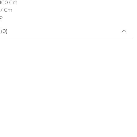
 100 Cm
97 Cm
ep
(0)