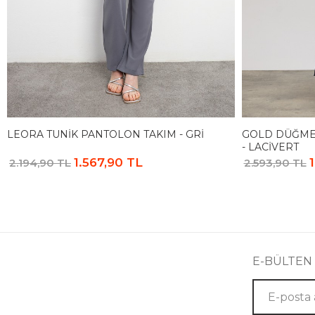
LEORA TUNIK PANTOLON TAKIM - GRI
GOLD DÜĞME 
- LACIVERT
1.567,90 TL
2.194,90 TL
2.593,90 TL
E-BÜLTEN