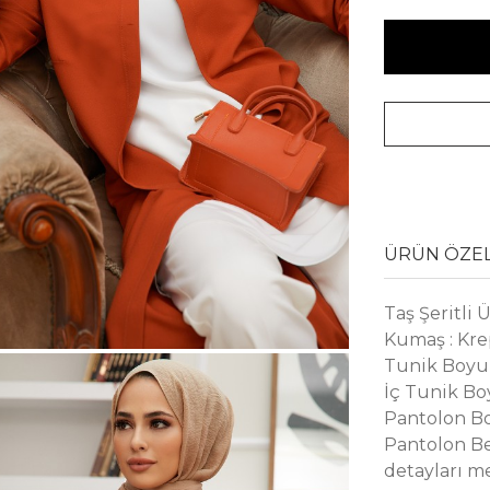
ÜRÜN ÖZEL
Taş Şeritli
Kumaş : Kr
Tunik Boyu 
İç Tunik Bo
Pantolon Bo
Pantolon Bel
detayları m