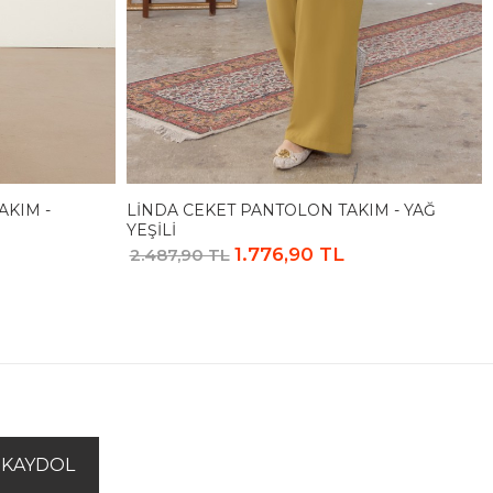
AKIM -
LINDA CEKET PANTOLON TAKIM - YAĞ
YEŞILI
1.776,90 TL
2.487,90 TL
KAYDOL