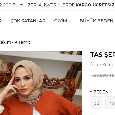
2.000 TL ve ÜZERİ ALIŞVERİŞLERDE
KARGO ÜCRETSİZ
R
ÇOK SATANLAR
GİYİM
BÜYÜK BEDEN
Takım - Kiremit
TAŞ ŞER
Ürün Kodu
1.901,90 TL
BEDEN
38
40