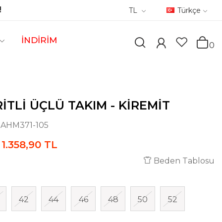
!
TL
Türkçe
İNDİRİM
0
ITLI ÜÇLÜ TAKIM - KIREMIT
:
AHM371-105
1.358,90 TL
Beden Tablosu
42
44
46
48
50
52