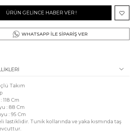
ÜRÜN GELİNCE HABER VER !
WHATSAPP İLE SİPARİŞ VER
LİKLERİ
 Üçlü Takım
ep
: 118 Cm
yu : 88 Cm
yu : 95 Cm
i lastiklidir. Tunik kollarında ve yaka kısmında taş
evcuttur.