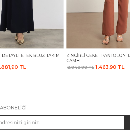
DETAYLI ETEK BLUZ TAKIM
ZINCIRLI CEKET PANTOLON T
CAMEL
1.881,90 TL
1.463,90 TL
2.048,90 TL
 ABONELİĞİ