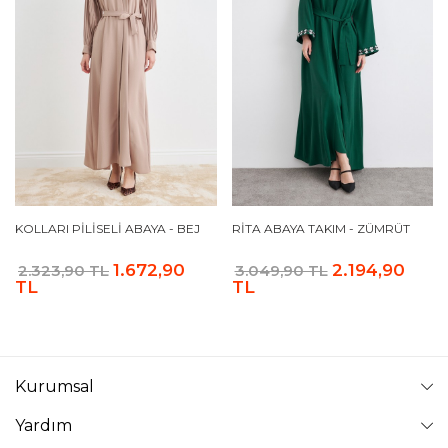
KOLLARI PILISELI ABAYA - BEJ
RITA ABAYA TAKIM - ZÜMRÜT
1.672,90
2.194,90
2.323,90 TL
3.049,90 TL
TL
TL
Kurumsal
Yardım