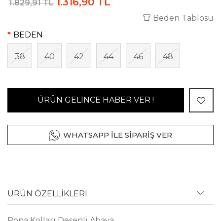
1.316,90 TL
1.829,91 TL
Beden Tablosu
BEDEN
38
40
42
44
46
48
ÜRÜN GELİNCE HABER VER !
WHATSAPP İLE SİPARİŞ VER
ÜRÜN ÖZELLİKLERİ
Rona Kolları Desenli Abaya