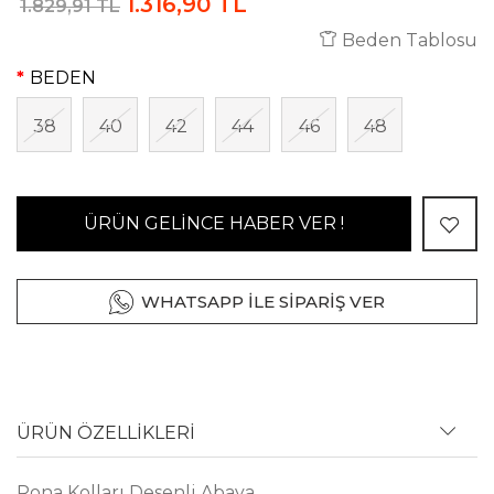
1.316,90 TL
1.829,91 TL
Beden Tablosu
BEDEN
38
40
42
44
46
48
ÜRÜN GELİNCE HABER VER !
WHATSAPP İLE SİPARİŞ VER
ÜRÜN ÖZELLİKLERİ
Rona Kolları Desenli Abaya