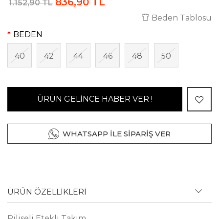
836,90 TL
1.152,90 TL
Beden Tablosu
BEDEN
40
42
44
46
48
50
ÜRÜN GELİNCE HABER VER !
WHATSAPP İLE SİPARİŞ VER
ÜRÜN ÖZELLİKLERİ
Piliseli Etekli Takım