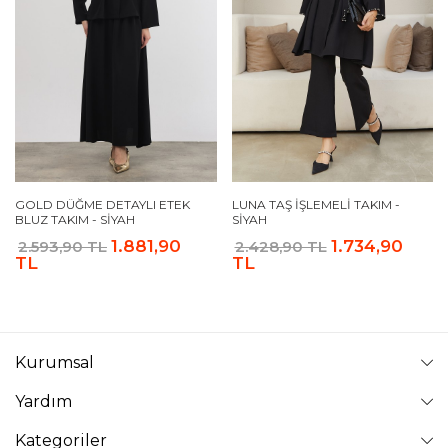
GOLD DÜĞME DETAYLI ETEK
LUNA TAŞ İŞLEMELI TAKIM -
BLUZ TAKIM - SIYAH
SIYAH
1.881,90
1.734,90
2.593,90 TL
2.428,90 TL
TL
TL
Kurumsal
Yardım
Kategoriler